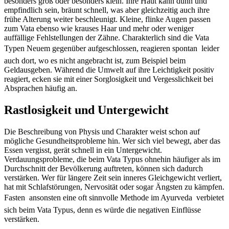
besonders groß oder besonders klein. Ihre Haut kann dünn und
empfindlich sein, bräunt schnell, was aber gleichzeitig auch ihre
frühe Alterung weiter beschleunigt. Kleine, flinke Augen passen
zum Vata ebenso wie krauses Haar und mehr oder weniger
auffällige Fehlstellungen der Zähne. Charakterlich sind die Vata
Typen Neuem gegenüber aufgeschlossen, reagieren spontan  leider
auch dort, wo es nicht angebracht ist, zum Beispiel beim
Geldausgeben. Während die Umwelt auf ihre Leichtigkeit positiv
reagiert, ecken sie mit einer Sorglosigkeit und Vergesslichkeit bei
Absprachen häufig an.
Rastlosigkeit und Untergewicht
Die Beschreibung von Physis und Charakter weist schon auf
mögliche Gesundheitsprobleme hin. Wer sich viel bewegt, aber das
Essen vergisst, gerät schnell in ein Untergewicht.
Verdauungsprobleme, die beim Vata Typus ohnehin häufiger als im
Durchschnitt der Bevölkerung auftreten, können sich dadurch
verstärken. Wer für längere Zeit sein inneres Gleichgewicht verliert,
hat mit Schlafstörungen, Nervosität oder sogar Ängsten zu kämpfen.
Fasten  ansonsten eine oft sinnvolle Methode im Ayurveda  verbietet
sich beim Vata Typus, denn es würde die negativen Einflüsse
verstärken.